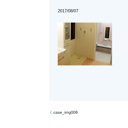
2017/08/07
case_img008