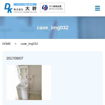
メ
case_img032
HOME
case_img032
2017/08/07