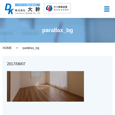
メ
parallax_bg
HOME
parallax_bg
2017/08/07