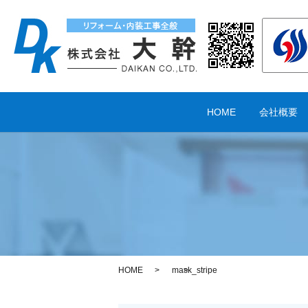
HOME
会社概要
HOME
mask_stripe