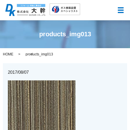
メ
products_img013
HOME
products_img013
2017/08/07