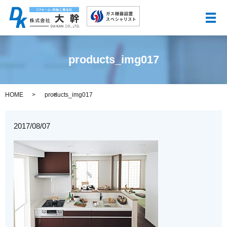
メ
products_img017
HOME
products_img017
2017/08/07